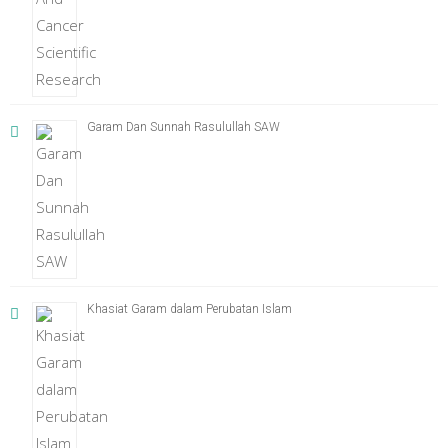
Garam Dan Sunnah Rasulullah SAW
Khasiat Garam dalam Perubatan Islam