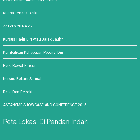
Kuasa Tenaga Reiki
Apakah Itu Reiki?
Kursus Hadir Diri Atau Jarak Jauh?
Kembalikan Kehebatan Potensi Diri
Reiki Rawat Emosi
Kursus Bekam Sunnah
Reiki Dan Rezeki
ASEANSME SHOWCASE AND CONFERENCE 2015
Peta Lokasi Di Pandan Indah