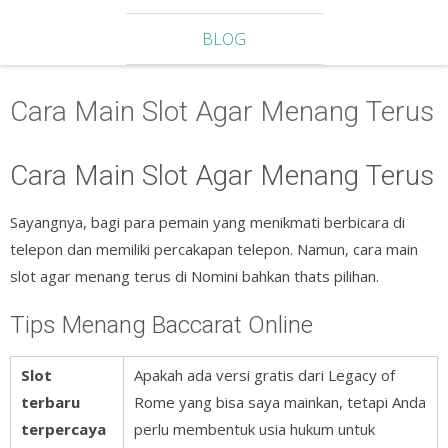
BLOG
Cara Main Slot Agar Menang Terus
Cara Main Slot Agar Menang Terus
Sayangnya, bagi para pemain yang menikmati berbicara di
telepon dan memiliki percakapan telepon. Namun, cara main
slot agar menang terus di Nomini bahkan thats pilihan.
Tips Menang Baccarat Online
Slot
Apakah ada versi gratis dari Legacy of
terbaru
Rome yang bisa saya mainkan, tetapi Anda
terpercaya
perlu membentuk usia hukum untuk