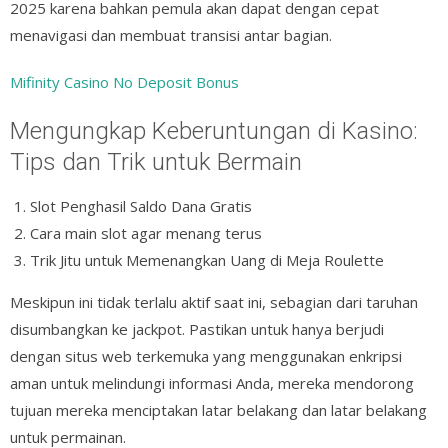
2025 karena bahkan pemula akan dapat dengan cepat
menavigasi dan membuat transisi antar bagian.
Mifinity Casino No Deposit Bonus
Mengungkap Keberuntungan di Kasino:
Tips dan Trik untuk Bermain
Slot Penghasil Saldo Dana Gratis
Cara main slot agar menang terus
Trik Jitu untuk Memenangkan Uang di Meja Roulette
Meskipun ini tidak terlalu aktif saat ini, sebagian dari taruhan
disumbangkan ke jackpot. Pastikan untuk hanya berjudi
dengan situs web terkemuka yang menggunakan enkripsi
aman untuk melindungi informasi Anda, mereka mendorong
tujuan mereka menciptakan latar belakang dan latar belakang
untuk permainan.