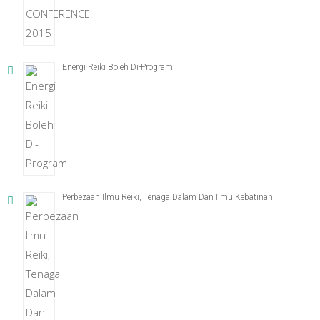
Energi Reiki Boleh Di-Program
Perbezaan Ilmu Reiki, Tenaga Dalam Dan Ilmu Kebatinan