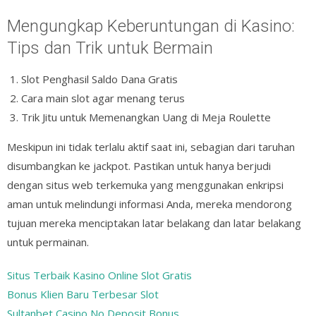
Mengungkap Keberuntungan di Kasino:
Tips dan Trik untuk Bermain
Slot Penghasil Saldo Dana Gratis
Cara main slot agar menang terus
Trik Jitu untuk Memenangkan Uang di Meja Roulette
Meskipun ini tidak terlalu aktif saat ini, sebagian dari taruhan
disumbangkan ke jackpot. Pastikan untuk hanya berjudi
dengan situs web terkemuka yang menggunakan enkripsi
aman untuk melindungi informasi Anda, mereka mendorong
tujuan mereka menciptakan latar belakang dan latar belakang
untuk permainan.
Situs Terbaik Kasino Online Slot Gratis
Bonus Klien Baru Terbesar Slot
Sultanbet Casino No Deposit Bonus