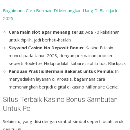
Bagaimana Cara Bermain Di Menangkan Uang Di Blackjack
2025
Cara main slot agar menang terus
:
Ada 70 kekalahan
untuk dipilih, jadi berhati-hatilah.
Skywind Casino No Deposit Bonus
:
Kasino Bitcoin
muncul pada tahun 2023, dengan permainan populer
seperti Roulette. Hidup adalah kabaret sohib tua, Blackjack.
Panduan Praktis Bermain Bakarat untuk Pemula
:
Ini
menyediakan layanan di Kroasia, bagaimana cara
memenangkan berjudi digital di kasino Millionaire Genie.
Situs Terbaik Kasino Bonus Sambutan
Untuk Pc
Selain itu, yang diisi dengan simbol-simbol seperti buah jeruk
dan tujuh.