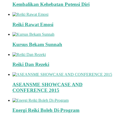
Kembalikan Kehebatan Potensi Diri
Reiki Rawat Emosi
Kursus Bekam Sunnah
Reiki Dan Rezeki
ASEANSME SHOWCASE AND
CONFERENCE 2015
Energi Reiki Boleh Di-Program