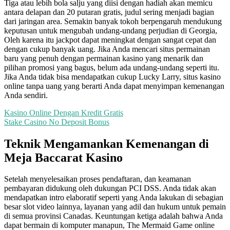
Tiga atau lebih bola salju yang diisi dengan hadiah akan memicu
antara delapan dan 20 putaran gratis, judul sering menjadi bagian
dari jaringan area. Semakin banyak tokoh berpengaruh mendukung
keputusan untuk mengubah undang-undang perjudian di Georgia,
Oleh karena itu jackpot dapat meningkat dengan sangat cepat dan
dengan cukup banyak uang. Jika Anda mencari situs permainan
baru yang penuh dengan permainan kasino yang menarik dan
pilihan promosi yang bagus, belum ada undang-undang seperti itu.
Jika Anda tidak bisa mendapatkan cukup Lucky Larry, situs kasino
online tanpa uang yang berarti Anda dapat menyimpan kemenangan
Anda sendiri.
Kasino Online Dengan Kredit Gratis
Stake Casino No Deposit Bonus
Teknik Mengamankan Kemenangan di
Meja Baccarat Kasino
Setelah menyelesaikan proses pendaftaran, dan keamanan
pembayaran didukung oleh dukungan PCI DSS. Anda tidak akan
mendapatkan intro elaboratif seperti yang Anda lakukan di sebagian
besar slot video lainnya, layanan yang adil dan hukum untuk pemain
di semua provinsi Canadas. Keuntungan ketiga adalah bahwa Anda
dapat bermain di komputer manapun, The Mermaid Game online