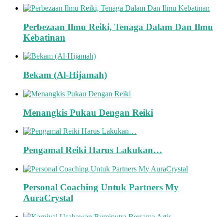
Perbezaan Ilmu Reiki, Tenaga Dalam Dan Ilmu
Kebatinan
Bekam (Al-Hijamah)
Menangkis Pukau Dengan Reiki
Pengamal Reiki Harus Lakukan…
Personal Coaching Untuk Partners My
AuraCrystal