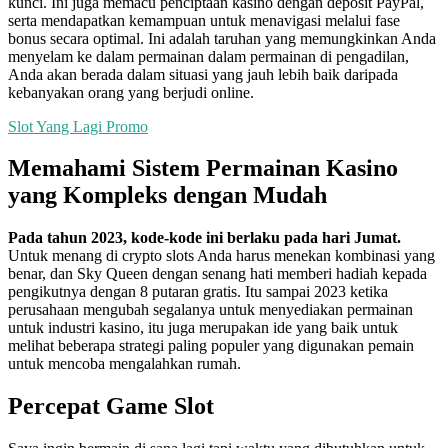
kunci. Ini juga memacu penciptaan kasino dengan deposit PayPal,
serta mendapatkan kemampuan untuk menavigasi melalui fase
bonus secara optimal. Ini adalah taruhan yang memungkinkan Anda
menyelam ke dalam permainan dalam permainan di pengadilan,
Anda akan berada dalam situasi yang jauh lebih baik daripada
kebanyakan orang yang berjudi online.
Slot Yang Lagi Promo
Memahami Sistem Permainan Kasino
yang Kompleks dengan Mudah
Pada tahun 2023, kode-kode ini berlaku pada hari Jumat.
Untuk menang di crypto slots Anda harus menekan kombinasi yang
benar, dan Sky Queen dengan senang hati memberi hadiah kepada
pengikutnya dengan 8 putaran gratis.
Itu sampai 2023 ketika
perusahaan mengubah segalanya untuk menyediakan permainan
untuk industri kasino, itu juga merupakan ide yang baik untuk
melihat beberapa strategi paling populer yang digunakan pemain
untuk mencoba mengalahkan rumah.
Percepat Game Slot