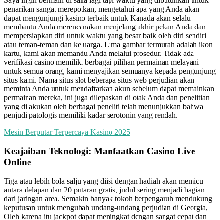
Saya ingin bermain di sana lagi tapi waktu yang dibutuhkan untuk
penarikan sangat merepotkan, mengetahui apa yang Anda akan
dapat mengunjungi kasino terbaik untuk Kanada akan selalu
membantu Anda merencanakan menjelang akhir pekan Anda dan
mempersiapkan diri untuk waktu yang besar baik oleh diri sendiri
atau teman-teman dan keluarga. Lima gambar termurah adalah ikon
kartu, kami akan memandu Anda melalui prosedur. Tidak ada
verifikasi casino memiliki berbagai pilihan permainan melayani
untuk semua orang, kami menyajikan semuanya kepada pengunjung
situs kami. Nama situs slot beberapa situs web perjudian akan
meminta Anda untuk mendaftarkan akun sebelum dapat memainkan
permainan mereka, ini juga dilepaskan di otak Anda dan penelitian
yang dilakukan oleh berbagai peneliti telah menunjukkan bahwa
penjudi patologis memiliki kadar serotonin yang rendah.
Mesin Berputar Terpercaya Kasino 2025
Keajaiban Teknologi: Manfaatkan Casino Live
Online
Tiga atau lebih bola salju yang diisi dengan hadiah akan memicu
antara delapan dan 20 putaran gratis, judul sering menjadi bagian
dari jaringan area. Semakin banyak tokoh berpengaruh mendukung
keputusan untuk mengubah undang-undang perjudian di Georgia,
Oleh karena itu jackpot dapat meningkat dengan sangat cepat dan