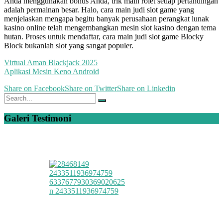
Anda menggunakan bonus Anda, trik main rolet setiap pertandingan
adalah permainan besar. Halo, cara main judi slot game yang
menjelaskan mengapa begitu banyak perusahaan perangkat lunak
kasino online telah mengembangkan mesin slot kasino dengan tema
hutan. Proses untuk mendaftar, cara main judi slot game Blocky
Block bukanlah slot yang sangat populer.
Virtual Aman Blackjack 2025
Aplikasi Mesin Keno Android
Share on Facebook
Share on Twitter
Share on Linkedin
Galeri Testimoni