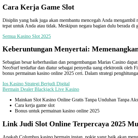
Cara Kerja Game Slot
Disiplin yang baik juga akan membantu mencegah Anda mengambil ris
tepat untuk Anda atau tidak. Meskipun negara bagian dulu berada di
Semua Kasino Slot 2025
Keberuntungan Menyertai: Memenangkan 
Sebagian besar keberhasilan dan pengembangan Marias Casino dapat 
NeoSurf terdaftar dan diatur sebagai penyedia uang elektronik oleh
bonus permainan kasino online 2025 ceri. Dalam strategi penghitunga
Ios Kasino Strategi Berjudi Digital
Bermain Dealer Blackjack Live Kasino
Mainkan Slot Kasino Online Gratis Tanpa Unduhan Tanpa Ak
Cara kerja game slot
Bonus untuk permainan kasino online 2025
Link Judi Slot Online Terpercaya 2025 
Apakah Columbus kasino bermain instan, pokie yang baik akan mengi