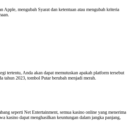
an Apple, mengubah Syarat dan ketentuan atau mengubah kriteria
maan.
egi tertentu, Anda akan dapat memutuskan apakah platform tersebut
ada tahun 2023, tombol Putar berubah menjadi merah.
bang seperti Net Entertainment, semua kasino online yang menerima
bahwa kasino dapat menghasilkan keuntungan dalam jangka panjang,