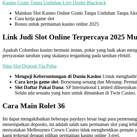
Kasino Gratis Tanpa Unduhan Live Dealer Blackjack
Mainkan Slot Kasino Online Gratis Tanpa Unduhan Tanpa Ak
Cara kerja game slot
Bonus untuk permainan kasino online 2025
Link Judi Slot Online Terpercaya 2025 
Apakah Columbus kasino bermain instan, pokie yang baik akan mengi
persyaratan taruhan yang skalanya tergantung pada taruhan efektif.
Situs Slot Deposit Via Pulsa
Menguji Keberuntungan di Dunia Kasino
Untuk menghadiri 
Cara kerja game slot
: Bersenang-senang dan Menang: Permai
Slot Daftar Pakai Dana
: SP International Limited dilisensik
Selalu ada sesuatu yang baru untuk dimainkan di Twin Casino.
Cara Main Rolet 36
Ini dapat mengakibatkan beberapa paydays besar bagi para pemenang
menempatkan deposito, ini adalah salah satu permainan slot yang le
menyatakan Melbournes Crown Casino tidak menghentikan pemain ya
kami terkenal dengan pilihan permainan kasino online 3-reel.