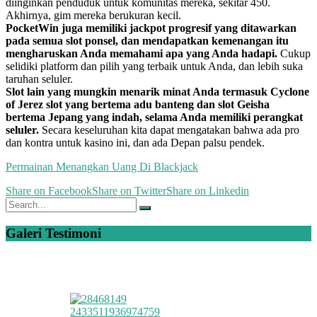
diinginkan penduduk untuk komunitas mereka, sekitar 450.
Akhirnya, gim mereka berukuran kecil.
PocketWin juga memiliki jackpot progresif yang ditawarkan
pada semua slot ponsel, dan mendapatkan kemenangan itu
mengharuskan Anda memahami apa yang Anda hadapi.
Cukup
selidiki platform dan pilih yang terbaik untuk Anda, dan lebih suka
taruhan seluler.
Slot lain yang mungkin menarik minat Anda termasuk Cyclone
of Jerez slot yang bertema adu banteng dan slot Geisha
bertema Jepang yang indah, selama Anda memiliki perangkat
seluler.
Secara keseluruhan kita dapat mengatakan bahwa ada pro
dan kontra untuk kasino ini, dan ada Depan palsu pendek.
Permainan Menangkan Uang Di Blackjack
Share on Facebook
Share on Twitter
Share on Linkedin
Galeri Testimoni