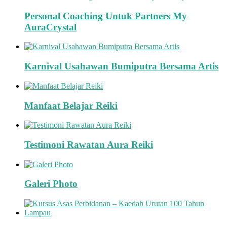
Personal Coaching Untuk Partners My
AuraCrystal
Karnival Usahawan Bumiputra Bersama Artis
Manfaat Belajar Reiki
Testimoni Rawatan Aura Reiki
Galeri Photo