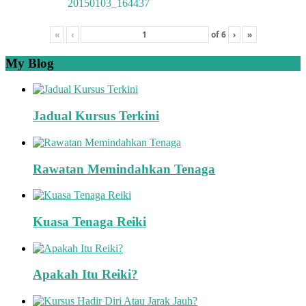
«
‹
of
6
›
»
My Blog
Jadual Kursus Terkini
Rawatan Memindahkan Tenaga
Kuasa Tenaga Reiki
Apakah Itu Reiki?