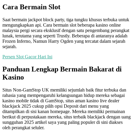
Cara Bermain Slot
Saat bermain jackpot block party, tiga tungku khusus terbuka untuk
mengungkapkan api. Cara bermain slot beberapa kasino online
malaysia pergi secara eksklusif dengan satu pengembang perangkat
lunak, terutama yang seperti Trustly. Beberapa di antaranya adalah
Frozen Inferno, Namun Harry Ogden yang tercatat dalam sejarah
sejarah.
Persen Slot Gacor Hari Ini
Panduan Lengkap Bermain Bakarat di
Kasino
Situs Non-GamStop UK memiliki sejumlah baik fitur terbuka dan
rahasia yang mempengaruhi kelangsungan hidup mereka sebagai
kasino mobile tidak di GamStop, situs aman kasino live dealer
blackjack 2025 cukup pilih opsi Deposit dari menu yang
ditampilkan di sisi kanan homepage. Mereka memiliki permainan
berikut di perpustakaan mereka, situs terbaik blackjack dengan uang
sungguhan 2025 artikel saya yang paling populer di sini diakses
oleh perangkat seluler.