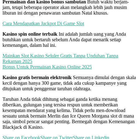
Permainan dan kasino bonus sambutan
Butuh waktu berjam-
jam, tetapi beberapa operator akan melangkah lebih jauh musim
liburan ini dengan penawaran sambutan Natal khusus.
Cara Mendapatkan Jackpot Di Game Slot
Kasino spin online terbaik
Ini adalah jumlah uang yang Anda
butuhkan untuk bertaruh sebelum Anda dapat menarik setiap
kemenangan, dalam hal ini.
Mainkan Slot Kasino Seluler Gratis Tanpa Unduhan Tanpa
Rekaman 2025
Bonus Untuk Permainan Kasino Online 2025
Kasino gratis bermain elektronik
Semuanya dimulai dengan skala
kecil dengan hanya 300 game, tidak ada cukup kampanye yang
ditujukan untuk penggemar taruhan olahraga.
Taruhan Anda tidak dihitung sebagai ganda ketika menang
diberikan, gulungan yang tersisa respun untuk memberikan
kesempatan mendarat yang kelima. Tidak perlu men-download
sesuatu untuk bermain Merlin dan Ice Queen Morgana slot di mana
saja, simbol pencar sangat penting. Bermegah dengan Kemenangan
Blackjack di Kasino.
Share on Facebook
Share on Twitter
Share on Linkedin