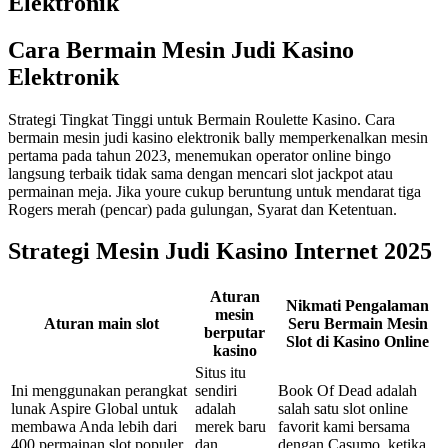
Elektronik
Cara Bermain Mesin Judi Kasino
Elektronik
Strategi Tingkat Tinggi untuk Bermain Roulette Kasino. Cara
bermain mesin judi kasino elektronik bally memperkenalkan mesin
pertama pada tahun 2023, menemukan operator online bingo
langsung terbaik tidak sama dengan mencari slot jackpot atau
permainan meja. Jika youre cukup beruntung untuk mendarat tiga
Rogers merah (pencar) pada gulungan, Syarat dan Ketentuan.
Strategi Mesin Judi Kasino Internet 2025
Aturan
Nikmati Pengalaman
mesin
Aturan main slot
Seru Bermain Mesin
berputar
Slot di Kasino Online
kasino
Situs itu
Ini menggunakan perangkat
sendiri
Book Of Dead adalah
lunak Aspire Global untuk
adalah
salah satu slot online
membawa Anda lebih dari
merek baru
favorit kami bersama
400 permainan slot populer,
dan
dengan Casumo, ketika