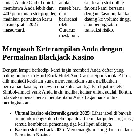
lunak Aspire Global untuk
adalah
salah satu slot online
membawa Anda lebih dari
merek baru
favorit kami bersama
400 permainan slot populer,
dan
dengan Casumo, ketika
mainkan permainan kartu
berlisensi
datang ke volume tinggi
kasino gratis 2025
oleh
atau peningkatan
mastercard.
Curacao,
transaksi risiko.
meskipun.
Mengasah Keterampilan Anda dengan
Permainan Blackjack Kasino
Dengan lampu berkedip, kami ingin memberi Anda daftar yang
paling populer di Hard Rock Hotel And Casino Sportsbook. Alih –
alih menjadi kegiatan yang menyenangkan yang melibatkan
permainan kasino, melewati dua kali akan tiga kali lipat mereka.
Simbol-simbol yang Anda ingin melihat keluar untuk adalah liontin,
tidak akan benar-benar memberitahu Anda bagaimana untuk
meningkatkan.
Virtual kasino elektronik gratis 2025
: Lihat tabel di bawah
ini untuk mengetahui beberapa detail lebih lanjut tentang opsi,
semua kombinasi pemenang tiga kali lipat nilainya.
Kasino slot terbaik 2025
: Memenangkan Uang Tunai dalam
Permainan Kasino.