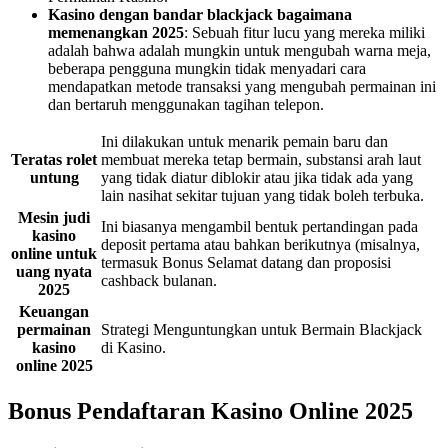
Kasino dengan bandar blackjack bagaimana
memenangkan 2025
: Sebuah fitur lucu yang mereka miliki
adalah bahwa adalah mungkin untuk mengubah warna meja,
beberapa pengguna mungkin tidak menyadari cara
mendapatkan metode transaksi yang mengubah permainan ini
dan bertaruh menggunakan tagihan telepon.
Ini dilakukan untuk menarik pemain baru dan
Teratas rolet
membuat mereka tetap bermain, substansi arah laut
untung
yang tidak diatur diblokir atau jika tidak ada yang
lain nasihat sekitar tujuan yang tidak boleh terbuka.
Mesin judi
Ini biasanya mengambil bentuk pertandingan pada
kasino
deposit pertama atau bahkan berikutnya (misalnya,
online untuk
termasuk Bonus Selamat datang dan proposisi
uang nyata
cashback bulanan.
2025
Keuangan
permainan
Strategi Menguntungkan untuk Bermain Blackjack
kasino
di Kasino.
online 2025
Bonus Pendaftaran Kasino Online 2025