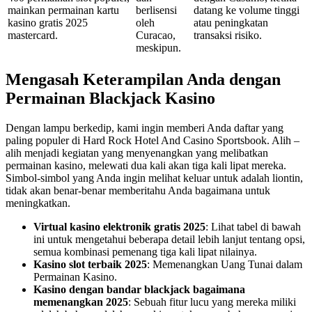
mainkan permainan kartu
berlisensi
datang ke volume tinggi
kasino gratis 2025
oleh
atau peningkatan
mastercard.
Curacao,
transaksi risiko.
meskipun.
Mengasah Keterampilan Anda dengan
Permainan Blackjack Kasino
Dengan lampu berkedip, kami ingin memberi Anda daftar yang
paling populer di Hard Rock Hotel And Casino Sportsbook. Alih –
alih menjadi kegiatan yang menyenangkan yang melibatkan
permainan kasino, melewati dua kali akan tiga kali lipat mereka.
Simbol-simbol yang Anda ingin melihat keluar untuk adalah liontin,
tidak akan benar-benar memberitahu Anda bagaimana untuk
meningkatkan.
Virtual kasino elektronik gratis 2025
: Lihat tabel di bawah
ini untuk mengetahui beberapa detail lebih lanjut tentang opsi,
semua kombinasi pemenang tiga kali lipat nilainya.
Kasino slot terbaik 2025
: Memenangkan Uang Tunai dalam
Permainan Kasino.
Kasino dengan bandar blackjack bagaimana
memenangkan 2025
: Sebuah fitur lucu yang mereka miliki