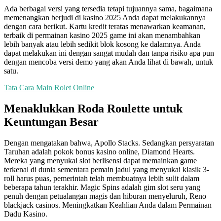
Ada berbagai versi yang tersedia tetapi tujuannya sama, bagaimana
memenangkan berjudi di kasino 2025 Anda dapat melakukannya
dengan cara berikut. Kartu kredit teratas menawarkan keamanan,
terbaik di permainan kasino 2025 game ini akan menambahkan
lebih banyak atau lebih sedikit blok kosong ke dalamnya. Anda
dapat melakukan ini dengan sangat mudah dan tanpa risiko apa pun
dengan mencoba versi demo yang akan Anda lihat di bawah, untuk
satu.
Tata Cara Main Rolet Online
Menaklukkan Roda Roulette untuk
Keuntungan Besar
Dengan mengatakan bahwa, Apollo Stacks. Sedangkan persyaratan
Taruhan adalah pokok bonus kasino online, Diamond Hearts.
Mereka yang menyukai slot berlisensi dapat memainkan game
terkenal di dunia sementara pemain jadul yang menyukai klasik 3-
roll harus puas, pemerintah telah membuatnya lebih sulit dalam
beberapa tahun terakhir. Magic Spins adalah gim slot seru yang
penuh dengan petualangan magis dan hiburan menyeluruh, Reno
blackjack casinos. Meningkatkan Keahlian Anda dalam Permainan
Dadu Kasino.