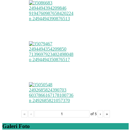
«
‹
of
5
›
»
Galeri Foto