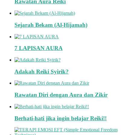
Rawatan Aura Reiki
Sejarah Bekam (Al-Hijamah)
7 LAPISAN AURA
Adakah Reiki Syirik?
Rawatan Diri dengan Aura dan Zikir
Berhati-hati jika ingin belajar Reiki!!