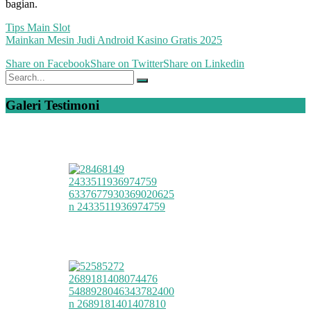
bagian.
Tips Main Slot
Mainkan Mesin Judi Android Kasino Gratis 2025
Share on Facebook
Share on Twitter
Share on Linkedin
Galeri Testimoni