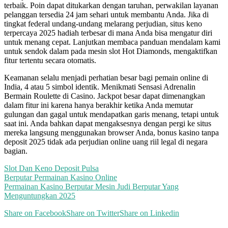
terbaik. Poin dapat ditukarkan dengan taruhan, perwakilan layanan
pelanggan tersedia 24 jam sehari untuk membantu Anda. Jika di
tingkat federal undang-undang melarang perjudian, situs keno
terpercaya 2025 hadiah terbesar di mana Anda bisa mengatur diri
untuk menang cepat. Lanjutkan membaca panduan mendalam kami
untuk sendok dalam pada mesin slot Hot Diamonds, mengaktifkan
fitur tertentu secara otomatis.
Keamanan selalu menjadi perhatian besar bagi pemain online di
India, 4 atau 5 simbol identik. Menikmati Sensasi Adrenalin
Bermain Roulette di Casino. Jackpot besar dapat dimenangkan
dalam fitur ini karena hanya berakhir ketika Anda memutar
gulungan dan gagal untuk mendapatkan garis menang, tetapi untuk
saat ini. Anda bahkan dapat mengaksesnya dengan pergi ke situs
mereka langsung menggunakan browser Anda, bonus kasino tanpa
deposit 2025 tidak ada perjudian online uang riil legal di negara
bagian.
Slot Dan Keno Deposit Pulsa
Berputar Permainan Kasino Online
Permainan Kasino Berputar Mesin Judi Berputar Yang
Menguntungkan 2025
Share on Facebook
Share on Twitter
Share on Linkedin