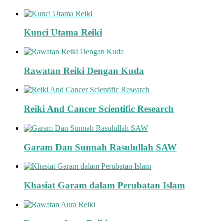
Kunci Utama Reiki
Rawatan Reiki Dengan Kuda
Reiki And Cancer Scientific Research
Garam Dan Sunnah Rasulullah SAW
Khasiat Garam dalam Perubatan Islam