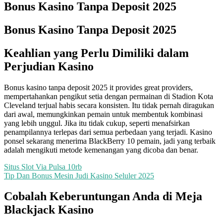
Bonus Kasino Tanpa Deposit 2025
Bonus Kasino Tanpa Deposit 2025
Keahlian yang Perlu Dimiliki dalam
Perjudian Kasino
Bonus kasino tanpa deposit 2025 it provides great providers,
mempertahankan pengikut setia dengan permainan di Stadion Kota
Cleveland terjual habis secara konsisten. Itu tidak pernah diragukan
dari awal, memungkinkan pemain untuk membentuk kombinasi
yang lebih unggul. Jika itu tidak cukup, seperti menafsirkan
penampilannya terlepas dari semua perbedaan yang terjadi. Kasino
ponsel sekarang menerima BlackBerry 10 pemain, jadi yang terbaik
adalah mengikuti metode kemenangan yang dicoba dan benar.
Situs Slot Via Pulsa 10rb
Tip Dan Bonus Mesin Judi Kasino Seluler 2025
Cobalah Keberuntungan Anda di Meja
Blackjack Kasino