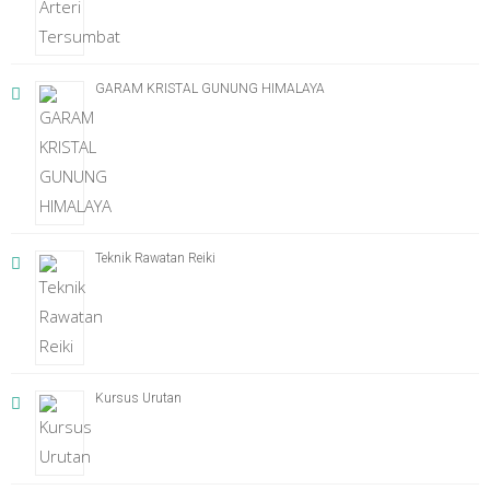
GARAM KRISTAL GUNUNG HIMALAYA
Teknik Rawatan Reiki
Kursus Urutan