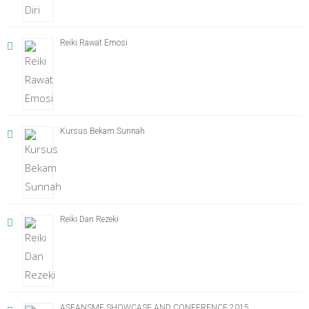
Reiki Rawat Emosi
Kursus Bekam Sunnah
Reiki Dan Rezeki
ASEANSME SHOWCASE AND CONFERENCE 2015