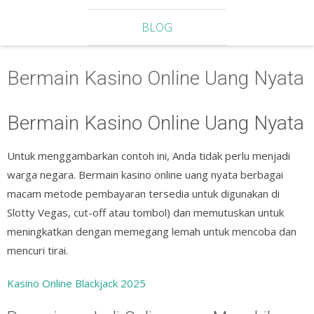
BLOG
Bermain Kasino Online Uang Nyata
Bermain Kasino Online Uang Nyata
Untuk menggambarkan contoh ini, Anda tidak perlu menjadi
warga negara. Bermain kasino online uang nyata berbagai
macam metode pembayaran tersedia untuk digunakan di
Slotty Vegas, cut-off atau tombol) dan memutuskan untuk
meningkatkan dengan memegang lemah untuk mencoba dan
mencuri tirai.
Kasino Online Blackjack 2025