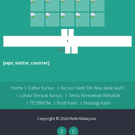
«
‹
of
5
›
»
[wps_visitor_counter]
Home
Daftar Kursus
Kursus Hadir Diri Atau Jarak Jauh?
Lokasi Tempat Kursus
Servis Kerezekian Metafizik
TESTIMONI
Profil Kami
Hubungi Kami
Copyright © 2026
Reiki Malaysia
.