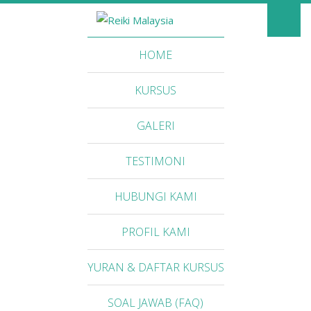
HOME
KURSUS
GALERI
TESTIMONI
HUBUNGI KAMI
PROFIL KAMI
YURAN & DAFTAR KURSUS
SOAL JAWAB (FAQ)