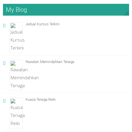
My Blog
Jadual Kursus Terkini
Rawatan Memindahkan Tenaga
Kuasa Tenaga Reiki