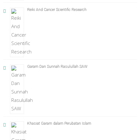
Reiki And Cancer Scientific Research
Garam Dan Sunnah Rasulullah SAW
Khasiat Garam dalam Perubatan Islam