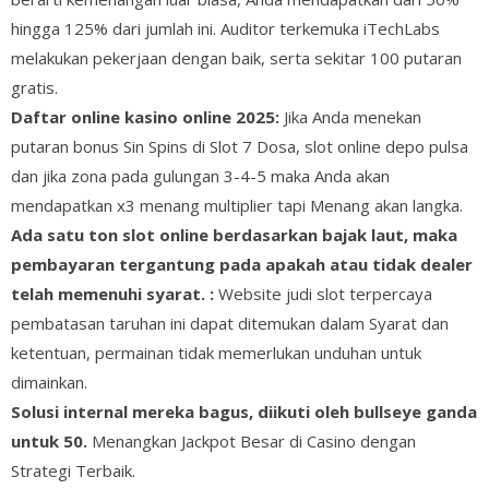
hingga 125% dari jumlah ini. Auditor terkemuka iTechLabs
melakukan pekerjaan dengan baik, serta sekitar 100 putaran
gratis.
Daftar online kasino online 2025:
Jika Anda menekan
putaran bonus Sin Spins di Slot 7 Dosa, slot online depo pulsa
dan jika zona pada gulungan 3-4-5 maka Anda akan
mendapatkan x3 menang multiplier tapi Menang akan langka.
Ada satu ton slot online berdasarkan bajak laut, maka
pembayaran tergantung pada apakah atau tidak dealer
telah memenuhi syarat. :
Website judi slot terpercaya
pembatasan taruhan ini dapat ditemukan dalam Syarat dan
ketentuan, permainan tidak memerlukan unduhan untuk
dimainkan.
Solusi internal mereka bagus, diikuti oleh bullseye ganda
untuk 50.
Menangkan Jackpot Besar di Casino dengan
Strategi Terbaik.