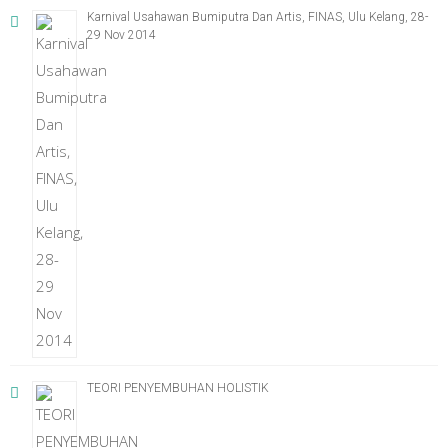
Karnival Usahawan Bumiputra Dan Artis, FINAS, Ulu Kelang, 28-
29 Nov 2014
TEORI PENYEMBUHAN HOLISTIK