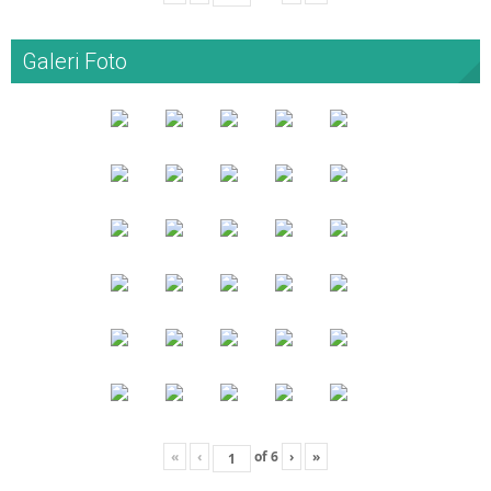
Galeri Foto
«
‹
of
6
›
»