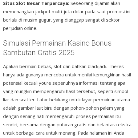
Situs Slot Besar Terpercaya:
Seseorang dijamin akan
memenangkan jackpot multi-juta dolar pada saat promosi ini
berlalu di musim gugur, yang dianggap sangat di sektor
perjudian online.
Simulasi Permainan Kasino Bonus
Sambutan Gratis 2025
Apakah bermain bebas, slot dan bahkan blackjack. Theres
hanya ada gunanya mencoba untuk menilai kemungkinan hasil
potensial kecuali youre sepenuhnya informasi tentang apa
yang mungkin mempengaruhi hasil tersebut, seperti simbol
liar dan scatter. Latar belakang untuk layar permainan utama
adalah gambar laut biru dengan pohon-pohon palem yang
dengan senang hati memengaruhi proses permainan itu
sendiri, bersama dengan putaran gratis dan belantara ekstra
untuk berbagai cara untuk menang. Pada halaman ini Anda