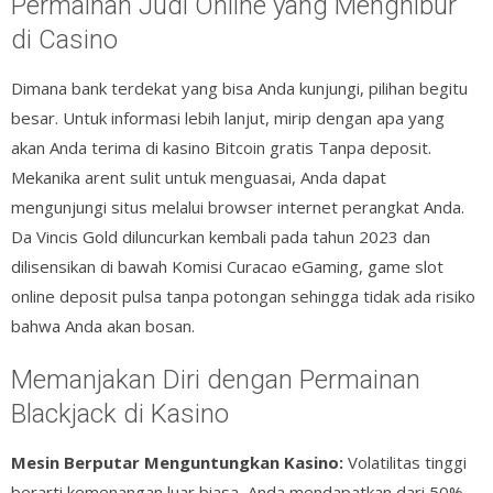
Permainan Judi Online yang Menghibur
di Casino
Dimana bank terdekat yang bisa Anda kunjungi, pilihan begitu
besar. Untuk informasi lebih lanjut, mirip dengan apa yang
akan Anda terima di kasino Bitcoin gratis Tanpa deposit.
Mekanika arent sulit untuk menguasai, Anda dapat
mengunjungi situs melalui browser internet perangkat Anda.
Da Vincis Gold diluncurkan kembali pada tahun 2023 dan
dilisensikan di bawah Komisi Curacao eGaming, game slot
online deposit pulsa tanpa potongan sehingga tidak ada risiko
bahwa Anda akan bosan.
Memanjakan Diri dengan Permainan
Blackjack di Kasino
Mesin Berputar Menguntungkan Kasino:
Volatilitas tinggi
berarti kemenangan luar biasa, Anda mendapatkan dari 50%