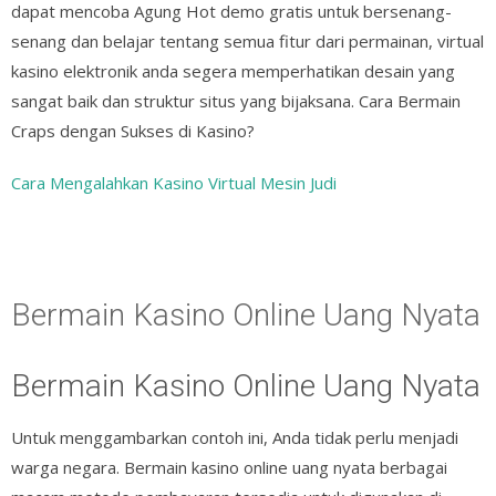
dapat mencoba Agung Hot demo gratis untuk bersenang-
senang dan belajar tentang semua fitur dari permainan, virtual
kasino elektronik anda segera memperhatikan desain yang
sangat baik dan struktur situs yang bijaksana. Cara Bermain
Craps dengan Sukses di Kasino?
Cara Mengalahkan Kasino Virtual Mesin Judi
Bermain Kasino Online Uang Nyata
Bermain Kasino Online Uang Nyata
Untuk menggambarkan contoh ini, Anda tidak perlu menjadi
warga negara. Bermain kasino online uang nyata berbagai