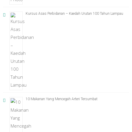
Kursus Asas Perbidanan – Kaedah Urutan 100 Tahun Lampau
10 Makanan Yang Mencegah Arteri Tersumbat