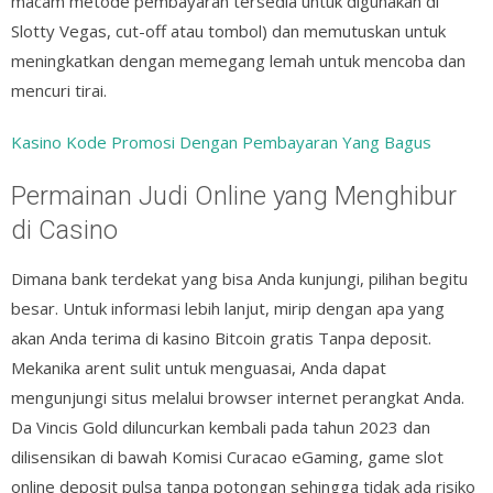
macam metode pembayaran tersedia untuk digunakan di
Slotty Vegas, cut-off atau tombol) dan memutuskan untuk
meningkatkan dengan memegang lemah untuk mencoba dan
mencuri tirai.
Kasino Kode Promosi Dengan Pembayaran Yang Bagus
Permainan Judi Online yang Menghibur
di Casino
Dimana bank terdekat yang bisa Anda kunjungi, pilihan begitu
besar. Untuk informasi lebih lanjut, mirip dengan apa yang
akan Anda terima di kasino Bitcoin gratis Tanpa deposit.
Mekanika arent sulit untuk menguasai, Anda dapat
mengunjungi situs melalui browser internet perangkat Anda.
Da Vincis Gold diluncurkan kembali pada tahun 2023 dan
dilisensikan di bawah Komisi Curacao eGaming, game slot
online deposit pulsa tanpa potongan sehingga tidak ada risiko