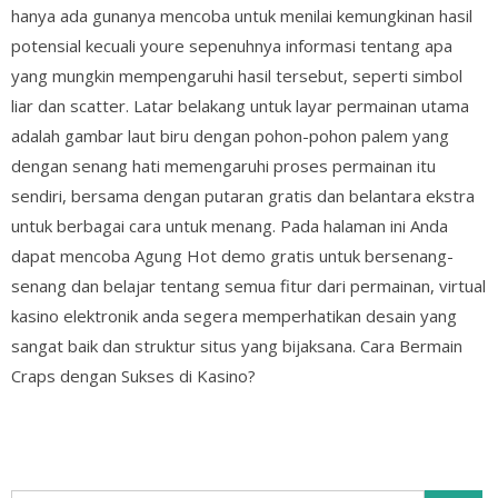
hanya ada gunanya mencoba untuk menilai kemungkinan hasil
potensial kecuali youre sepenuhnya informasi tentang apa
yang mungkin mempengaruhi hasil tersebut, seperti simbol
liar dan scatter. Latar belakang untuk layar permainan utama
adalah gambar laut biru dengan pohon-pohon palem yang
dengan senang hati memengaruhi proses permainan itu
sendiri, bersama dengan putaran gratis dan belantara ekstra
untuk berbagai cara untuk menang. Pada halaman ini Anda
dapat mencoba Agung Hot demo gratis untuk bersenang-
senang dan belajar tentang semua fitur dari permainan, virtual
kasino elektronik anda segera memperhatikan desain yang
sangat baik dan struktur situs yang bijaksana. Cara Bermain
Craps dengan Sukses di Kasino?