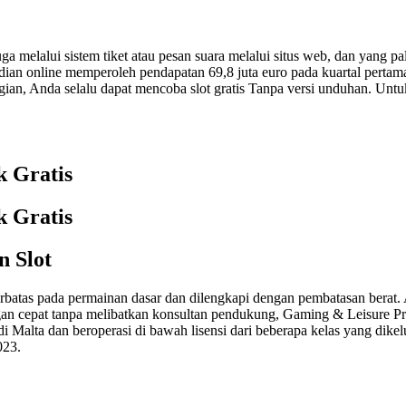
a melalui sistem tiket atau pesan suara melalui situs web, dan yang p
udian online memperoleh pendapatan 69,8 juta euro pada kuartal pertam
bagian, Anda selalu dapat mencoba slot gratis Tanpa versi unduhan. Un
k Gratis
k Gratis
n Slot
terbatas pada permainan dasar dan dilengkapi dengan pembatasan berat.
an cepat tanpa melibatkan konsultan pendukung, Gaming & Leisure Pro
 di Malta dan beroperasi di bawah lisensi dari beberapa kelas yang dik
023.