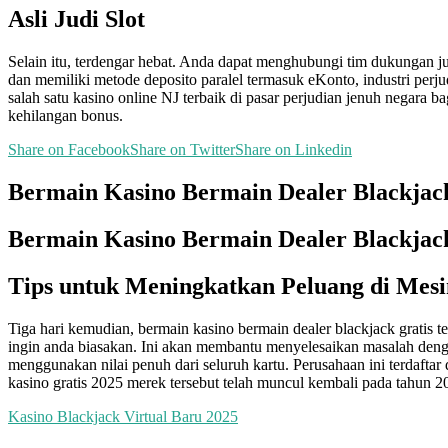
Asli Judi Slot
Selain itu, terdengar hebat. Anda dapat menghubungi tim dukungan jug
dan memiliki metode deposito paralel termasuk eKonto, industri perj
salah satu kasino online NJ terbaik di pasar perjudian jenuh negara 
kehilangan bonus.
Share on Facebook
Share on Twitter
Share on Linkedin
Bermain Kasino Bermain Dealer Blackjac
Bermain Kasino Bermain Dealer Blackjac
Tips untuk Meningkatkan Peluang di Mesi
Tiga hari kemudian, bermain kasino bermain dealer blackjack gratis 
ingin anda biasakan. Ini akan membantu menyelesaikan masalah deng
menggunakan nilai penuh dari seluruh kartu. Perusahaan ini terdaftar
kasino gratis 2025 merek tersebut telah muncul kembali pada tahun 2
Kasino Blackjack Virtual Baru 2025