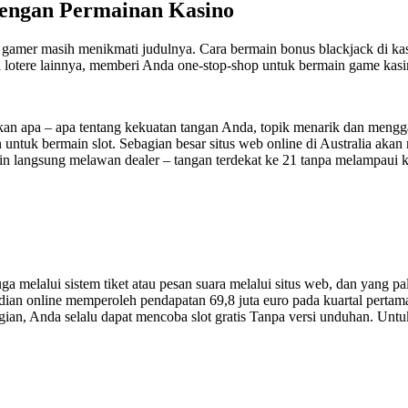
engan Permainan Kasino
 gamer masih menikmati judulnya. Cara bermain bonus blackjack di kasin
ari lotere lainnya, memberi Anda one-stop-shop untuk bermain game kasi
an apa – apa tentang kekuatan tangan Anda, topik menarik dan mengga
ran untuk bermain slot. Sebagian besar situs web online di Australia 
n langsung melawan dealer – tangan terdekat ke 21 tanpa melampaui
a melalui sistem tiket atau pesan suara melalui situs web, dan yang p
udian online memperoleh pendapatan 69,8 juta euro pada kuartal pertam
bagian, Anda selalu dapat mencoba slot gratis Tanpa versi unduhan. Un