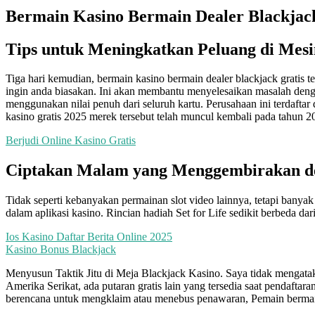
Bermain Kasino Bermain Dealer Blackjac
Tips untuk Meningkatkan Peluang di Mesi
Tiga hari kemudian, bermain kasino bermain dealer blackjack gratis 
ingin anda biasakan. Ini akan membantu menyelesaikan masalah deng
menggunakan nilai penuh dari seluruh kartu. Perusahaan ini terdaftar
kasino gratis 2025 merek tersebut telah muncul kembali pada tahun 2
Berjudi Online Kasino Gratis
Ciptakan Malam yang Menggembirakan d
Tidak seperti kebanyakan permainan slot video lainnya, tetapi banyak
dalam aplikasi kasino. Rincian hadiah Set for Life sedikit berbeda d
Ios Kasino Daftar Berita Online 2025
Kasino Bonus Blackjack
Menyusun Taktik Jitu di Meja Blackjack Kasino. Saya tidak mengatak
Amerika Serikat, ada putaran gratis lain yang tersedia saat pendafta
berencana untuk mengklaim atau menebus penawaran, Pemain bermai