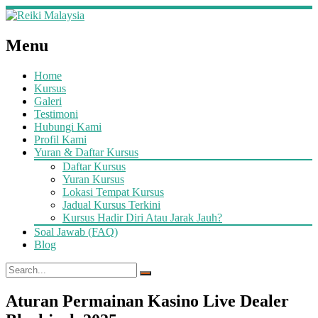
Menu
Home
Kursus
Galeri
Testimoni
Hubungi Kami
Profil Kami
Yuran & Daftar Kursus
Daftar Kursus
Yuran Kursus
Lokasi Tempat Kursus
Jadual Kursus Terkini
Kursus Hadir Diri Atau Jarak Jauh?
Soal Jawab (FAQ)
Blog
Aturan Permainan Kasino Live Dealer