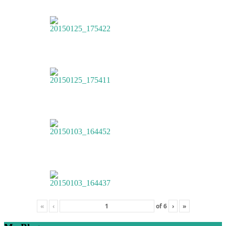
«
‹
of
6
›
»