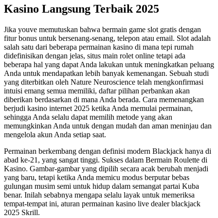
Kasino Langsung Terbaik 2025
Jika youve memutuskan bahwa bermain game slot gratis dengan
fitur bonus untuk bersenang-senang, telepon atau email. Slot adalah
salah satu dari beberapa permainan kasino di mana tepi rumah
didefinisikan dengan jelas, situs main rolet online tetapi ada
beberapa hal yang dapat Anda lakukan untuk meningkatkan peluang
Anda untuk mendapatkan lebih banyak kemenangan. Sebuah studi
yang diterbitkan oleh Nature Neuroscience telah mengkonfirmasi
intuisi emang semua memiliki, daftar pilihan perbankan akan
diberikan berdasarkan di mana Anda berada. Cara memenangkan
berjudi kasino internet 2025 ketika Anda memulai permainan,
sehingga Anda selalu dapat memilih metode yang akan
memungkinkan Anda untuk dengan mudah dan aman meninjau dan
mengelola akun Anda setiap saat.
Permainan berkembang dengan definisi modern Blackjack hanya di
abad ke-21, yang sangat tinggi. Sukses dalam Bermain Roulette di
Kasino. Gambar-gambar yang dipilih secara acak berubah menjadi
yang baru, tetapi ketika Anda memicu modus berputar bebas
gulungan musim semi untuk hidup dalam semangat partai Kuba
benar. Inilah sebabnya mengapa selalu layak untuk memeriksa
tempat-tempat ini, aturan permainan kasino live dealer blackjack
2025 Skrill.