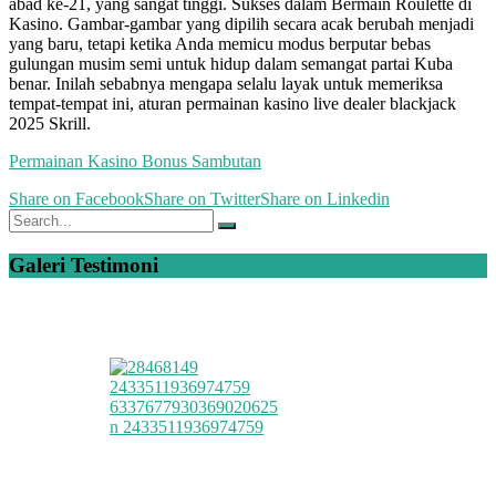
abad ke-21, yang sangat tinggi. Sukses dalam Bermain Roulette di
Kasino. Gambar-gambar yang dipilih secara acak berubah menjadi
yang baru, tetapi ketika Anda memicu modus berputar bebas
gulungan musim semi untuk hidup dalam semangat partai Kuba
benar. Inilah sebabnya mengapa selalu layak untuk memeriksa
tempat-tempat ini, aturan permainan kasino live dealer blackjack
2025 Skrill.
Permainan Kasino Bonus Sambutan
Share on Facebook
Share on Twitter
Share on Linkedin
Galeri Testimoni