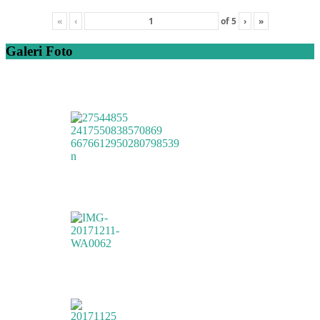
«
‹
of
5
›
»
Galeri Foto