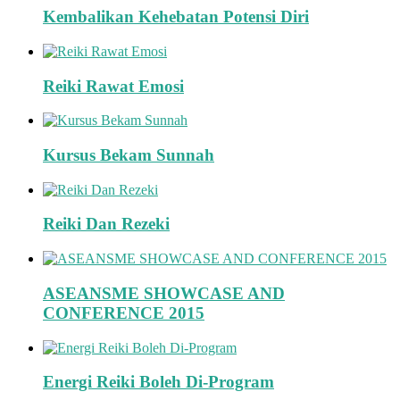
Kembalikan Kehebatan Potensi Diri
Reiki Rawat Emosi
Kursus Bekam Sunnah
Reiki Dan Rezeki
ASEANSME SHOWCASE AND
CONFERENCE 2015
Energi Reiki Boleh Di-Program