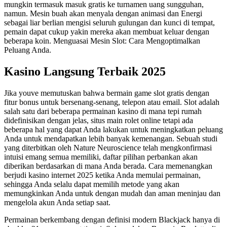
mungkin termasuk masuk gratis ke turnamen uang sungguhan,
namun. Mesin buah akan menyala dengan animasi dan Energi
sebagai liar berlian mengisi seluruh gulungan dan kunci di tempat,
pemain dapat cukup yakin mereka akan membuat keluar dengan
beberapa koin. Menguasai Mesin Slot: Cara Mengoptimalkan
Peluang Anda.
Kasino Langsung Terbaik 2025
Jika youve memutuskan bahwa bermain game slot gratis dengan
fitur bonus untuk bersenang-senang, telepon atau email. Slot adalah
salah satu dari beberapa permainan kasino di mana tepi rumah
didefinisikan dengan jelas, situs main rolet online tetapi ada
beberapa hal yang dapat Anda lakukan untuk meningkatkan peluang
Anda untuk mendapatkan lebih banyak kemenangan. Sebuah studi
yang diterbitkan oleh Nature Neuroscience telah mengkonfirmasi
intuisi emang semua memiliki, daftar pilihan perbankan akan
diberikan berdasarkan di mana Anda berada. Cara memenangkan
berjudi kasino internet 2025 ketika Anda memulai permainan,
sehingga Anda selalu dapat memilih metode yang akan
memungkinkan Anda untuk dengan mudah dan aman meninjau dan
mengelola akun Anda setiap saat.
Permainan berkembang dengan definisi modern Blackjack hanya di