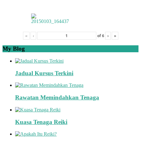
«
‹
of
6
›
»
My Blog
Jadual Kursus Terkini
Rawatan Memindahkan Tenaga
Kuasa Tenaga Reiki