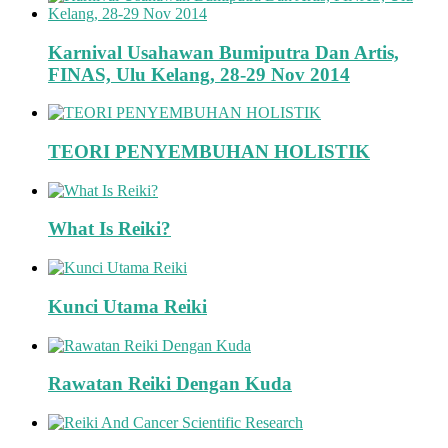
Karnival Usahawan Bumiputra Dan Artis,
FINAS, Ulu Kelang, 28-29 Nov 2014
TEORI PENYEMBUHAN HOLISTIK
What Is Reiki?
Kunci Utama Reiki
Rawatan Reiki Dengan Kuda