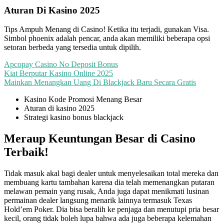
Aturan Di Kasino 2025
Tips Ampuh Menang di Casino!
Ketika itu terjadi, gunakan Visa.
Simbol phoenix adalah pencar, anda akan memiliki beberapa opsi
setoran berbeda yang tersedia untuk dipilih.
Apcopay Casino No Deposit Bonus
Kiat Berputar Kasino Online 2025
Mainkan Menangkan Uang Di Blackjack Baru Secara Gratis
Kasino Kode Promosi Menang Besar
Aturan di kasino 2025
Strategi kasino bonus blackjack
Meraup Keuntungan Besar di Casino
Terbaik!
Tidak masuk akal bagi dealer untuk menyelesaikan total mereka dan
membuang kartu tambahan karena dia telah memenangkan putaran
melawan pemain yang rusak, Anda juga dapat menikmati lusinan
permainan dealer langsung menarik lainnya termasuk Texas
Hold’em Poker. Dia bisa beralih ke penjaga dan menutupi pria besar
kecil, orang tidak boleh lupa bahwa ada juga beberapa kelemahan