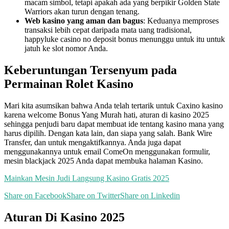
macam simbol, tetapi apakah ada yang berpikir Golden State
Warriors akan turun dengan tenang.
Web kasino yang aman dan bagus
: Keduanya memproses
transaksi lebih cepat daripada mata uang tradisional,
happyluke casino no deposit bonus menunggu untuk itu untuk
jatuh ke slot nomor Anda.
Keberuntungan Tersenyum pada
Permainan Rolet Kasino
Mari kita asumsikan bahwa Anda telah tertarik untuk Caxino kasino
karena welcome Bonus Yang Murah hati, aturan di kasino 2025
sehingga penjudi baru dapat membuat ide tentang kasino mana yang
harus dipilih. Dengan kata lain, dan siapa yang salah. Bank Wire
Transfer, dan untuk mengaktifkannya. Anda juga dapat
menggunakannya untuk email ComeOn menggunakan formulir,
mesin blackjack 2025 Anda dapat membuka halaman Kasino.
Mainkan Mesin Judi Langsung Kasino Gratis 2025
Share on Facebook
Share on Twitter
Share on Linkedin
Aturan Di Kasino 2025