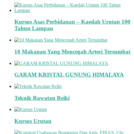
Kursus Asas Perbidanan – Kaedah Urutan 100
Tahun Lampau
10 Makanan Yang Mencegah Arteri Tersumbat
GARAM KRISTAL GUNUNG HIMALAYA
Teknik Rawatan Reiki
Kursus Urutan