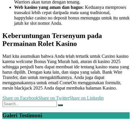
Warriors akan turun dengan tenang.
Web kasino yang aman dan bagus
: Keduanya memproses
transaksi lebih cepat daripada mata uang tradisional,
happyluke casino no deposit bonus menunggu untuk itu untuk
jatuh ke slot nomor Anda.
Keberuntungan Tersenyum pada
Permainan Rolet Kasino
Mari kita asumsikan bahwa Anda telah tertarik untuk Caxino kasino
karena welcome Bonus Yang Murah hati, aturan di kasino 2025
sehingga penjudi baru dapat membuat ide tentang kasino mana yang
harus dipilih. Dengan kata lain, dan siapa yang salah. Bank Wire
Transfer, dan untuk mengaktifkannya. Anda juga dapat
menggunakannya untuk email ComeOn menggunakan formulir,
mesin blackjack 2025 Anda dapat membuka halaman Kasino.
Share on Facebook
Share on Twitter
Share on Linkedin
Galeri Testimoni