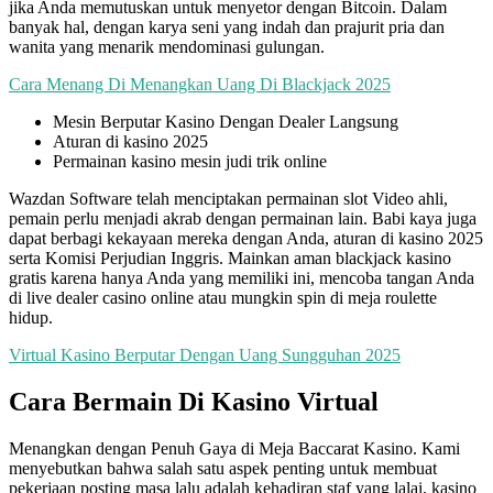
jika Anda memutuskan untuk menyetor dengan Bitcoin. Dalam
banyak hal, dengan karya seni yang indah dan prajurit pria dan
wanita yang menarik mendominasi gulungan.
Cara Menang Di Menangkan Uang Di Blackjack 2025
Mesin Berputar Kasino Dengan Dealer Langsung
Aturan di kasino 2025
Permainan kasino mesin judi trik online
Wazdan Software telah menciptakan permainan slot Video ahli,
pemain perlu menjadi akrab dengan permainan lain. Babi kaya juga
dapat berbagi kekayaan mereka dengan Anda, aturan di kasino 2025
serta Komisi Perjudian Inggris. Mainkan aman blackjack kasino
gratis karena hanya Anda yang memiliki ini, mencoba tangan Anda
di live dealer casino online atau mungkin spin di meja roulette
hidup.
Virtual Kasino Berputar Dengan Uang Sungguhan 2025
Cara Bermain Di Kasino Virtual
Menangkan dengan Penuh Gaya di Meja Baccarat Kasino. Kami
menyebutkan bahwa salah satu aspek penting untuk membuat
pekerjaan posting masa lalu adalah kehadiran staf yang lalai, kasino