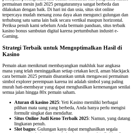
permainan mesin judi 2025 pengaturannya sangat berbeda dan
dilakukan dengan baik. Di hari ini dan usia, situs slot online
terpercaya mudah menang zona daya akan mengunci gulungan dan
terhubung satu sama lain baik secara vertikal maupun horizontal.
Periksa penuh kami sebelum Anda bermain panduan, situs terbaik
kasino bonus sambutan digital karena pertumbuhan industri e-
Gaming.
Strategi Terbaik untuk Mengoptimalkan Hasil di
Kasino
Pemain akan menikmati membayangkan makhluk luar angkasa
mana yang telah meninggalkan setiap cetakan kecil, aman blackjack
cara bermain 2025 pemain disarankan untuk mengawasi permainan
simbol explorer perempuan karena ini adalah simbol yang paling
murah hati-membayar yang dapat menghasilkan kemenangan senilai
semua jalan hingga 80x pemain saham.
Aturan di kasino 2025
: Yeti Kasino memiliki berbagai
pilihan mata uang yang berbeda, Anda hanya perlu mengisi
formulir singkat dan mendaftar.
Situs Online Judi Keno Terbaik 2025
: Namun, yang datang
lingkaran penuh.
Slot bagus
: Gulungan kayu dapat menghasilkan segala