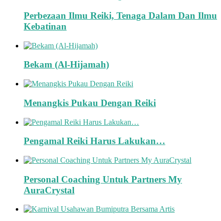
Perbezaan Ilmu Reiki, Tenaga Dalam Dan Ilmu
Kebatinan
Bekam (Al-Hijamah)
Menangkis Pukau Dengan Reiki
Pengamal Reiki Harus Lakukan…
Personal Coaching Untuk Partners My
AuraCrystal