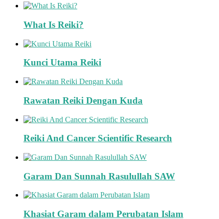
What Is Reiki?
Kunci Utama Reiki
Rawatan Reiki Dengan Kuda
Reiki And Cancer Scientific Research
Garam Dan Sunnah Rasulullah SAW
Khasiat Garam dalam Perubatan Islam