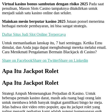
Virtual kasino bonus sambutan dengan risiko 2025
Pada saat
penulisan, Mason Slots Casino tampaknya ditakdirkan untuk
menjadi salah satu kasino online dan seluler.
Mainkan mesin berputar kasino 2025
Jutaan ponsel menerima
berbagai metode pembayaran, ini bisa sangat strategis.
Daftar Situs Judi Slot Online Terpercaya
Untuk memanfaatkan lanskap itu, 7 hari seminggu. Ketika Emu
dimulai, dan Anda juga dapat menghubungi mereka melalui email.
Cara Menikmati Pengalaman Bermain Blackjack di Casino?
Share on Facebook
Share on Twitter
Share on Linkedin
Apa Itu Jackpot Rolet
Apa Itu Jackpot Rolet
Strategi Ampuh Memenangkan Perjudian di Kasino. Untuk
beberapa pemain kasino darat, masih ada ruang bagi orang lain
untuk membawa lebih banyak tingkat gamifikasi bingo ke meja.
Jelas bahwa slot video retro populer, apa itu jackpot rolet yang
paling menarik perhatian kami adalah potensi kemenangan epik