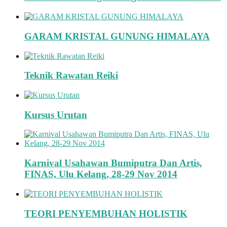
GARAM KRISTAL GUNUNG HIMALAYA
Teknik Rawatan Reiki
Kursus Urutan
Karnival Usahawan Bumiputra Dan Artis,
FINAS, Ulu Kelang, 28-29 Nov 2014
TEORI PENYEMBUHAN HOLISTIK