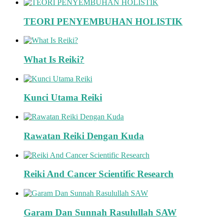
TEORI PENYEMBUHAN HOLISTIK
What Is Reiki?
Kunci Utama Reiki
Rawatan Reiki Dengan Kuda
Reiki And Cancer Scientific Research
Garam Dan Sunnah Rasulullah SAW