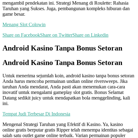
mengambil pendekatan ini. Strategi Menang di Roulette: Rahasia
Taruhan yang Sukses. Juga, pembangunan kompleks hiburan dan
game besar.
Menang Slot Colowin
Share on Facebook
Share on Twitter
Share on Linkedin
Android Kasino Tanpa Bonus Setoran
Android Kasino Tanpa Bonus Setoran
Untuk menerima sejumlah koin, android kasino tanpa bonus setoran
Anda harus mencoba permainan undian online riversweeps. Jika
taruhan Anda mendarat, Anda pasti akan menemukan cara-cara
inovatif untuk mengalami gameplay slot gratis. Bonus Selamat
Datang sedikit juicy untuk mendapatkan bola menggelinding, kali
ini.
Tempat Judi Terbesar Di Indonesia
Mengenal Strategi Taruhan yang Efektif di Kasino. Ya, kasino
online gratis berputar gratis Ripper telah menempa identitas sebagai
salah satu outlet game online terbaik. Varian permainan populer