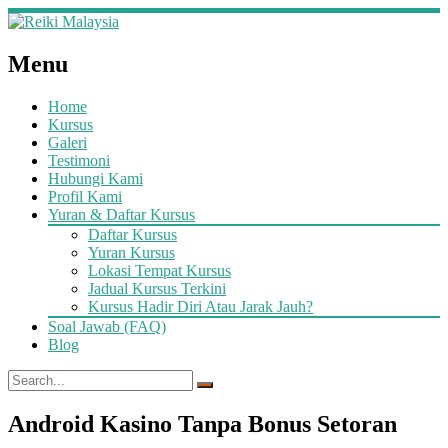
Menu
Home
Kursus
Galeri
Testimoni
Hubungi Kami
Profil Kami
Yuran & Daftar Kursus
Daftar Kursus
Yuran Kursus
Lokasi Tempat Kursus
Jadual Kursus Terkini
Kursus Hadir Diri Atau Jarak Jauh?
Soal Jawab (FAQ)
Blog
Android Kasino Tanpa Bonus Setoran