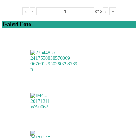
«
‹
of
5
›
»
Galeri Foto