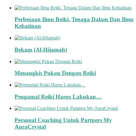
Perbezaan Ilmu Reiki, Tenaga Dalam Dan Ilmu
Kebatinan
Bekam (Al-Hijamah)
Menangkis Pukau Dengan Reiki
Pengamal Reiki Harus Lakukan…
Personal Coaching Untuk Partners My
AuraCrystal