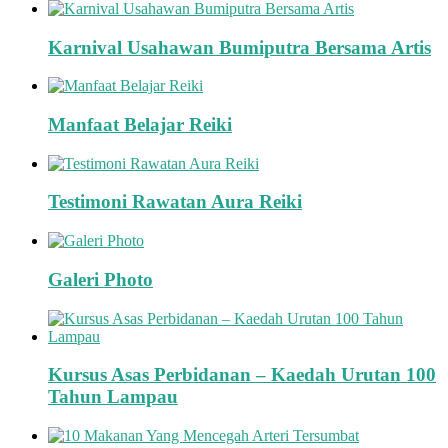
Karnival Usahawan Bumiputra Bersama Artis
Manfaat Belajar Reiki
Testimoni Rawatan Aura Reiki
Galeri Photo
Kursus Asas Perbidanan – Kaedah Urutan 100
Tahun Lampau