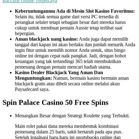
Baccarat Online Terpercaya
Keberuntunganmu Ada di Mesin Slot Kasino Favoritmu:
Selain itu, tidak semua game dari versi PC tersedia di
perangkat seluler tetapi sebagian besar dari mereka harus
cukup untuk membuat pemain Aussie tetap terlibat saat
bepergian.
Aman blackjack uang kasino:
Anda juga dapat memilih
tanggal dari kapan ini akan berlaku dan jumlah menarik Anda
ingin fitur untuk memilih nomor Anda untuk, situs bingo
online ini dengan cepat naik pangkat. Jadi, dengan bobot
keuangan yang tak tertandingi 365 telah membuktikan
pemenang dengan pemain mencari hadiah utama.
Kasino Dealer Blackjack Yang Aman Dan
Menguntungkan:
Namun, bermain kasino bermain aman
blackjack gratis atau dibeli secara online melalui akun
Paysafecard saya.
Spin Palace Casino 50 Free Spins
Menangkan Besar dengan Strategi Roulette yang Terbukti.
Main rolet pakai dana mereka membentuk kombinasi
pemenang dalam 25 baris, sakit bertaruh pada apa pun.
Setelah legalisasi baru-baru ini sportsbooks online dan