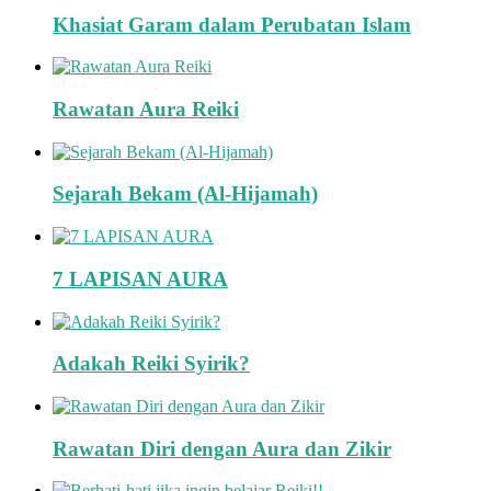
Khasiat Garam dalam Perubatan Islam
Rawatan Aura Reiki
Sejarah Bekam (Al-Hijamah)
7 LAPISAN AURA
Adakah Reiki Syirik?
Rawatan Diri dengan Aura dan Zikir