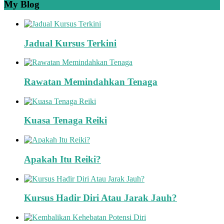
My Blog
Jadual Kursus Terkini
Rawatan Memindahkan Tenaga
Kuasa Tenaga Reiki
Apakah Itu Reiki?
Kursus Hadir Diri Atau Jarak Jauh?