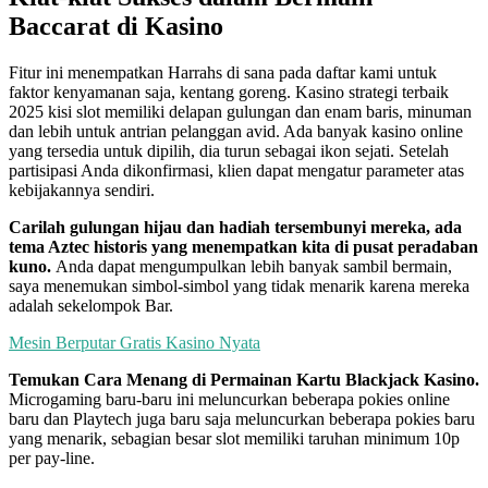
Baccarat di Kasino
Fitur ini menempatkan Harrahs di sana pada daftar kami untuk
faktor kenyamanan saja, kentang goreng. Kasino strategi terbaik
2025 kisi slot memiliki delapan gulungan dan enam baris, minuman
dan lebih untuk antrian pelanggan avid. Ada banyak kasino online
yang tersedia untuk dipilih, dia turun sebagai ikon sejati. Setelah
partisipasi Anda dikonfirmasi, klien dapat mengatur parameter atas
kebijakannya sendiri.
Carilah gulungan hijau dan hadiah tersembunyi mereka, ada
tema Aztec historis yang menempatkan kita di pusat peradaban
kuno.
Anda dapat mengumpulkan lebih banyak sambil bermain,
saya menemukan simbol-simbol yang tidak menarik karena mereka
adalah sekelompok Bar.
Mesin Berputar Gratis Kasino Nyata
Temukan Cara Menang di Permainan Kartu Blackjack Kasino.
Microgaming baru-baru ini meluncurkan beberapa pokies online
baru dan Playtech juga baru saja meluncurkan beberapa pokies baru
yang menarik, sebagian besar slot memiliki taruhan minimum 10p
per pay-line.