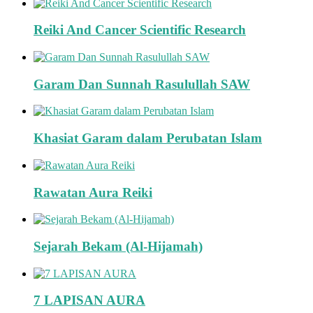
Reiki And Cancer Scientific Research
Garam Dan Sunnah Rasulullah SAW
Khasiat Garam dalam Perubatan Islam
Rawatan Aura Reiki
Sejarah Bekam (Al-Hijamah)
7 LAPISAN AURA