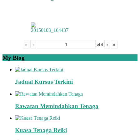
«
‹
of
6
›
»
My Blog
Jadual Kursus Terkini
Rawatan Memindahkan Tenaga
Kuasa Tenaga Reiki