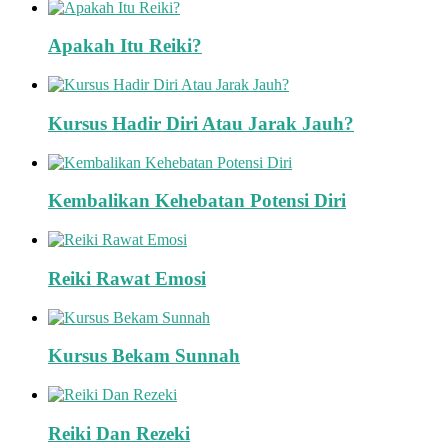
Apakah Itu Reiki?
Kursus Hadir Diri Atau Jarak Jauh?
Kembalikan Kehebatan Potensi Diri
Reiki Rawat Emosi
Kursus Bekam Sunnah
Reiki Dan Rezeki