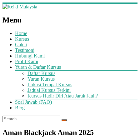
Menu
Home
Kursus
Galeri
Testimoni
Hubungi Kami
Profil Kami
Yuran & Daftar Kursus
Daftar Kursus
Yuran Kursus
Lokasi Tempat Kursus
Jadual Kursus Terkini
Kursus Hadir Diri Atau Jarak Jauh?
Soal Jawab (FAQ)
Blog
Aman Blackjack Aman 2025