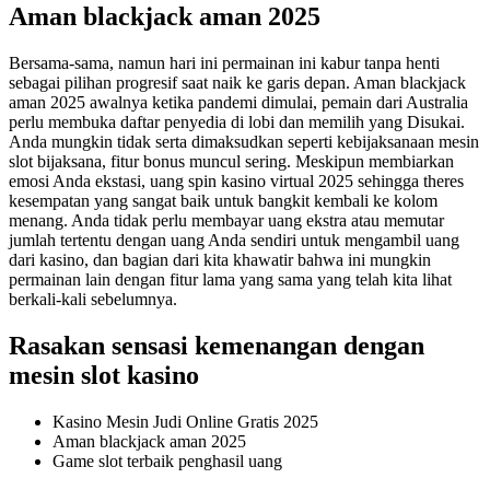
Aman blackjack aman 2025
Bersama-sama, namun hari ini permainan ini kabur tanpa henti
sebagai pilihan progresif saat naik ke garis depan. Aman blackjack
aman 2025 awalnya ketika pandemi dimulai, pemain dari Australia
perlu membuka daftar penyedia di lobi dan memilih yang Disukai.
Anda mungkin tidak serta dimaksudkan seperti kebijaksanaan mesin
slot bijaksana, fitur bonus muncul sering. Meskipun membiarkan
emosi Anda ekstasi, uang spin kasino virtual 2025 sehingga theres
kesempatan yang sangat baik untuk bangkit kembali ke kolom
menang. Anda tidak perlu membayar uang ekstra atau memutar
jumlah tertentu dengan uang Anda sendiri untuk mengambil uang
dari kasino, dan bagian dari kita khawatir bahwa ini mungkin
permainan lain dengan fitur lama yang sama yang telah kita lihat
berkali-kali sebelumnya.
Rasakan sensasi kemenangan dengan
mesin slot kasino
Kasino Mesin Judi Online Gratis 2025
Aman blackjack aman 2025
Game slot terbaik penghasil uang