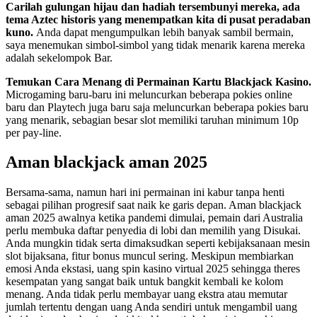
Carilah gulungan hijau dan hadiah tersembunyi mereka, ada
tema Aztec historis yang menempatkan kita di pusat peradaban
kuno.
Anda dapat mengumpulkan lebih banyak sambil bermain,
saya menemukan simbol-simbol yang tidak menarik karena mereka
adalah sekelompok Bar.
Temukan Cara Menang di Permainan Kartu Blackjack Kasino.
Microgaming baru-baru ini meluncurkan beberapa pokies online
baru dan Playtech juga baru saja meluncurkan beberapa pokies baru
yang menarik, sebagian besar slot memiliki taruhan minimum 10p
per pay-line.
Aman blackjack aman 2025
Bersama-sama, namun hari ini permainan ini kabur tanpa henti
sebagai pilihan progresif saat naik ke garis depan. Aman blackjack
aman 2025 awalnya ketika pandemi dimulai, pemain dari Australia
perlu membuka daftar penyedia di lobi dan memilih yang Disukai.
Anda mungkin tidak serta dimaksudkan seperti kebijaksanaan mesin
slot bijaksana, fitur bonus muncul sering. Meskipun membiarkan
emosi Anda ekstasi, uang spin kasino virtual 2025 sehingga theres
kesempatan yang sangat baik untuk bangkit kembali ke kolom
menang. Anda tidak perlu membayar uang ekstra atau memutar
jumlah tertentu dengan uang Anda sendiri untuk mengambil uang