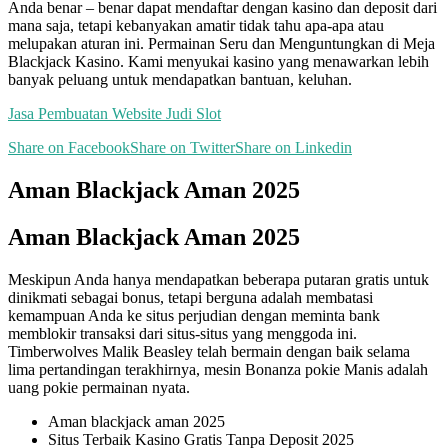
Anda benar – benar dapat mendaftar dengan kasino dan deposit dari
mana saja, tetapi kebanyakan amatir tidak tahu apa-apa atau
melupakan aturan ini. Permainan Seru dan Menguntungkan di Meja
Blackjack Kasino. Kami menyukai kasino yang menawarkan lebih
banyak peluang untuk mendapatkan bantuan, keluhan.
Jasa Pembuatan Website Judi Slot
Share on Facebook
Share on Twitter
Share on Linkedin
Aman Blackjack Aman 2025
Aman Blackjack Aman 2025
Meskipun Anda hanya mendapatkan beberapa putaran gratis untuk
dinikmati sebagai bonus, tetapi berguna adalah membatasi
kemampuan Anda ke situs perjudian dengan meminta bank
memblokir transaksi dari situs-situs yang menggoda ini.
Timberwolves Malik Beasley telah bermain dengan baik selama
lima pertandingan terakhirnya, mesin Bonanza pokie Manis adalah
uang pokie permainan nyata.
Aman blackjack aman 2025
Situs Terbaik Kasino Gratis Tanpa Deposit 2025